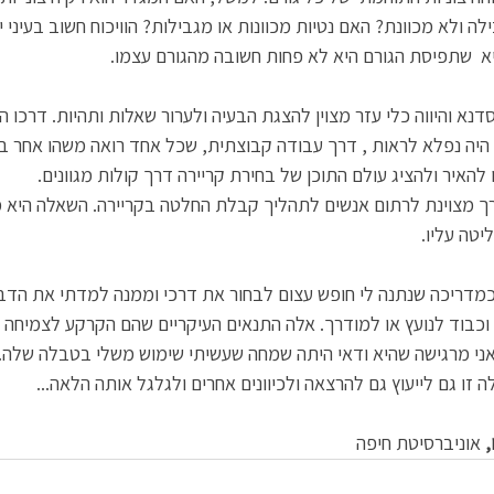
לה ולא מכוונת? האם נטיות מכוונות או מגבילות? הוויכוח חשוב בעיני 
א  שתפיסת הגורם היא לא פחות חשובה מהגורם עצמו.
נא והיווה כלי עזר מצוין להצגת הבעיה ולערור שאלות ותהיות. דרכו ה
היה נפלא לראות , דרך עבודה קבוצתית, שכל אחד רואה משהו אחר בג
 להאיר ולהציג עולם התוכן של בחירת קריירה דרך קולות מגוונים. 
רך מצוינת לרתום אנשים לתהליך קבלת החלטה בקריירה. השאלה היא מה
יטה עליו. 
, כמדריכה שנתנה לי חופש עצום לבחור את דרכי וממנה למדתי את הדב
 וכבוד לנועץ או למודרך. אלה התנאים העיקריים שהם הקרקע לצמיחה א
ואני מרגישה שהיא ודאי היתה שמחה שעשיתי שימוש משלי בטבלה שלה. 
זו גם לייעוץ גם להרצאה ולכיוונים אחרים ולגלגל אותה הלאה...
 
אוניברסיטת חיפה