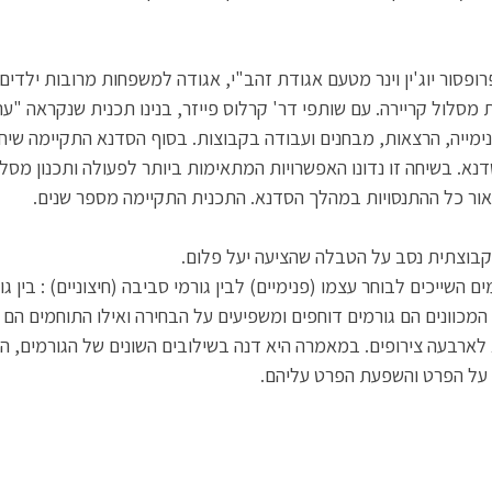
ופסור יוג'ין וינר מטעם אגודת זהב"י, אגודה למשפחות מרובות ילדים
מסלול קריירה. עם שותפי דר' קרלוס פייזר, בנינו תכנית שנקראה "עת
פנימייה, הרצאות, מבחנים ועבודה בקבוצות. בסוף הסדנא התקיימה שיח
. בשיחה זו נדונו האפשרויות המתאימות ביותר לפעולה ותכנון מסלו
ר כל ההתנסויות במהלך הסדנא. התכנית התקיימה מספר שנים. 
בוצתית נסב על הטבלה שהציעה יעל פלום. 
ם השייכים לבוחר עצמו (פנימיים) לבין גורמי סביבה (חיצוניים) : בין גו
המכוונים הם גורמים דוחפים ומשפיעים על הבחירה ואילו התוחמים הם 
לארבעה צירופים. במאמרה היא דנה בשילובים השונים של הגורמים, הק
 על הפרט והשפעת הפרט עליהם.