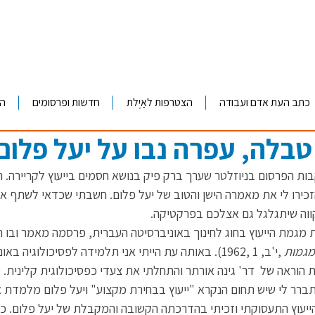
כתב העת אדם ועבודה
הצטרפות לאַיֶלת
חדשות ופרסומים
ה
טבלה, עפרה נבו על יעל פלום
ת הפרסום בניוזלטר שערך ברק פיק בנושא חסמים בייעוץ לקריירה. ה
הזכירו לי את מאמרה הישן והטוב של יעל פלום. חשבתי שכדאי לשתף 
קווה שיתגלגל גם אצלכם בפרקטיקה.
 מגמת הייעוץ בחוג לחינוך באוניברסיטה העברית, פרסמה מאמר ובו הצ
מגמות
 ,י'ב, 1 ,1962). באותה עת הייתי אני תלמידה לפסיכולוגיה 
רת הוראה של  דר' גינה אורתר והתחלתי את צעדי כפסיכולוגית קלינית.
ברר לי שיש תחום הנקרא "ייעוץ בבחירת מקצוע" ויעל פלום מלמדת א
הייעוץ התעסוקתי וזכיתי בהדרכתה הקשובה והמקבלת של יעל פלום. כך