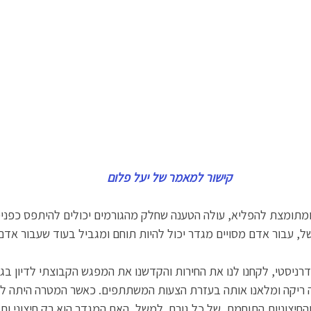
קישור למאמר של יעל פלום
תומצת להפליא, עולה הטענה שחלק מהגורמים יכולים להיתפס כפנימיי
של, עבור אדם מסויים מגדר יכול להיות תוחם ומגביל בעוד שעבור אד
רניסטי, לקחנו לנו את החירות והקדשנו את המפגש הקבוצתי לדיון בגו
 ריקה ומלאנו אותה בעזרת הצעות המשתתפים. כאשר המטרה היתה לעור
החיצוניות התוחמת  של כל גורם. למשל, האם המגדר הוא רק חיצוני ותו