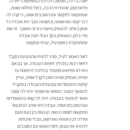
ישנה בלילה, שמאבדת ריכוז במשימות כי יש לה 
פלשבקים, שנעדרת הרבה, בשל מחלות שונות, 
שמתקשה לתקשר עם הסובבים אותה, כי קרה לה 
דבר קשה וטראומטי, וכתוצאה מכך היא איבדה כל 
אמון בזולת. להעסיק מישהי כזו זה מסובך. זה יותר 
מדי בלגן. המעסיק בסך הכול רוצה עובדת 
שמתפקדת באופן יעיל, ענייני ומקצועי.
לאור האמור לעיל, סביר להניח שהנפגעת תקבל 
דחיות רבות בתהליך חיפוש העבודה. אך גם אם 
היא לא תתייאש ותתמיד בהליכה לראיונות עד 
שיהיה מעסיק שיהיה מוכן לקבל אותה, עדיין 
קיימת ההתמודדות עם עולם העבודה במקביל 
להמשך המצב הפוסט-טראומטי. יהיה לה קשה 
מאוד להתמיד בעבודה. יהיה לה קושי בהתמודדות 
עם הסובבים אותה. עובדה היא שרוב הנפגעות 
מתקשות לווסת רגשות. הן נעות בין כעס וזעם 
וחרדה לבין אפתיה ואדישות, מבלי שיכולות 
להרגיע את עצמן. יחסי האנוש עם הסובבים 