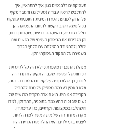
תעסוקתיים רלבנטיים כגון: איך להתראיין, איך 
להתלבש לריאיון עבודה (סטיילינג) והסבר מקיף 
על החוק למניעת הטרדה מינית. התוכניות עוסקות 
בכול נושא חשוב הקשור לתחום התעסוקה. הן 
כוללת גם סיוע בהשמה וברכישת מיומנויות רכות, 
והן מגבירות את הביטחון העצמי של הנשים ואת 
יכולתן להתמודד בהצלחה עם הלחץ הכרוך 
בשמירה על תפקוד תעסוקתי תקין. 
מנהלת התוכנית מספרת כי לא היה קל לגייס את 
הכוחות של האישה שעברה תקיפה והתדרדרה 
לזנות, כך שלא תחיה על קצבת הבטחת הכנסה, 
אלא תאמין בעצמה מספיק על מנת להתחיל 
בקריירה אמיתית. היא תיארה מקרים מרגשים של 
נשים שבזכות ההעצמה בתוכנית, התחזקו, למדו 
והשתלבו במקצועות יוקרתיים, כגון עריכת דין. 
מקרה מיוחד היה של אישה אשר למדה להיות 
ליצנית בגני ילדים. היא החלה את הקריירה הזו 