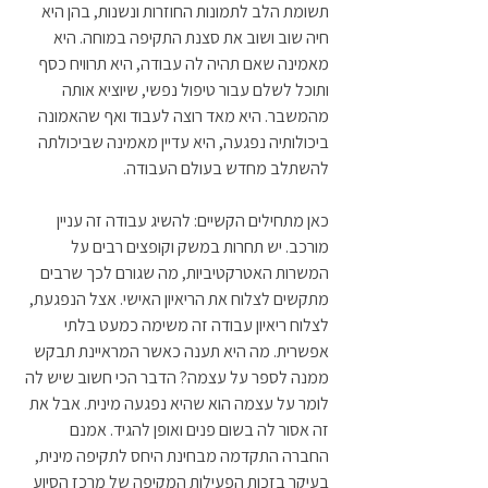
תשומת הלב לתמונות החוזרות ונשנות, בהן היא 
חיה שוב ושוב את סצנת התקיפה במוחה. היא 
מאמינה שאם תהיה לה עבודה, היא תרוויח כסף 
ותוכל לשלם עבור טיפול נפשי, שיוציא אותה 
מהמשבר. היא מאד רוצה לעבוד ואף שהאמונה 
ביכולותיה נפגעה, היא עדיין מאמינה שביכולתה 
להשתלב מחדש בעולם העבודה.
כאן מתחילים הקשיים: להשיג עבודה זה עניין 
מורכב. יש תחרות במשק וקופצים רבים על 
המשרות האטרקטיביות, מה שגורם לכך שרבים 
מתקשים לצלוח את הריאיון האישי. אצל הנפגעת, 
לצלוח ריאיון עבודה זה משימה כמעט בלתי 
אפשרית. מה היא תענה כאשר המראיינת תבקש 
ממנה לספר על עצמה? הדבר הכי חשוב שיש לה 
לומר על עצמה הוא שהיא נפגעה מינית. אבל את 
זה אסור לה בשום פנים ואופן להגיד. אמנם 
החברה התקדמה מבחינת היחס לתקיפה מינית, 
בעיקר בזכות הפעילות המקיפה של מרכז הסיוע 