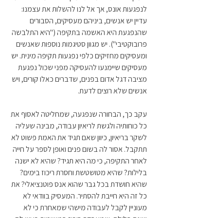
לנפגעות אונס, אך אל לנו להשלות את עצמנו: 
עדיין יש אנשים, ביניהם מעסיקים, הסבורים 
שהנפגעת היא האשמה בתקיפה ("היא התלבשה 
פרובוקטיבי"). יש מגוון סטיגמות נוספות שאנשים 
ומעסיקים מחזיקים כלפי נפגעות תקיפה מינית. יש 
מעסיקים שיימנעו להעסיקה מפני שכול נפגעת 
מציבה דגל אדום בפנים, שדברים כאלו קורים, ויש 
אנשים שלא רוצים לדעת. 
עקב כך, הבחורה שנפגעה, שמחליטה לאסוף את 
כל כוחותיה ולגשת לריאיון עבודה, מבינה שעליה 
לשקר בריאיון, כיוון שאם תגיד את האמת פשוט לא 
תתקבל. אסור לה בשום פנים ואופן לספר על חייה 
לאחר התקיפה, כי מה היא תגיד? שהיא לא ישנה 
בלילות? שהיא מטושטשת וחסרת ריכוז בימים? 
שהיא חושדת בכל גבר שהוא אנס פוטנציאלי? את 
כל זה היא חייבת להסתיר. המעסיק בוודאי לא 
מעוניין לקבל לעבודה מישהי שמאחרת כי לא 