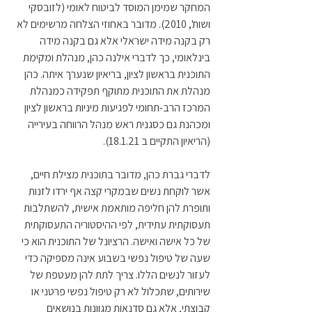
המחקר שמימן המוסד לביטוח לאומי (לזובסקי 
ושות', 2010). מדובר באחוזי הצלחה מרשימים לא 
רק בקנה מידה ישראלי אלא גם בקנה מידה 
בינלאומי, כך לדברי אילנה כהן, מנהלת ומקימת 
התוכנית בראשון לציון, בריאיון שנערך איתה. כהן 
מנהלת את התוכנית מתוקף תפקידה כמנהלת 
המרכז הרב-תחומי לפגיעות מיניות בראשון לציון 
ומכהנת גם כסגנית ראש מנהל הרווחה בעירייה 
(הריאיון התקיים ב 18.1.21).
לדברי גברת כהן, מדובר בתוכנית מצילת חיים, 
אשר לוקחת נשים שבמקרי קצה אף ירדו לזנות 
ותופרת להן חליפה מותאמת אישית, להשתלבות 
תעסוקתית עתידית, לפי ההיסטוריה התעסוקתית 
של כל אישה ואישה. הרציונל של התוכנית הוא כי 
שעה של טיפול נפשי בשבוע אינה מספיקה כדי 
לעזור לנשים הללו. צריך לתת להן מעטפת של 
שירותים, שתכלול לא רק טיפול נפשי פרטני או 
קבוצתי, אלא גם סדנאות מגוונות בנושאים 