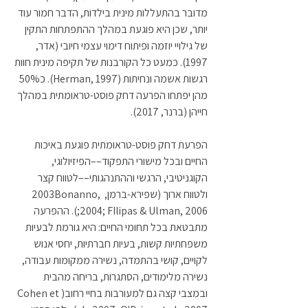
מדובר בהתעללות מינית בילדות, הדבר חמור עוד 
יותר, שכן היא פוגעת במהלך ההתפתחות התקין 
של גילויי יוזמה ופיתוח דימוי עצמי חיובי (אדר, 
1997). כמעט כל הקורבנות של תקיפה מינית חוות 
רגשות אשמה ונחיתות (Herman, 1997). כ50% 
מהן יפתחו הפרעה דחק פוסט-טראומתית במהלך 
חייהן (ברנר, 2017).
הפרעת דחק פוסט-טראומתית פוגעת באיכות 
החיים ובכל מישורי התפקוד––הפיזיולוגי, 
הקוגניטיבי, הרגשי וההתנהגותי––לטווח קצר 
ולטווח ארוך (שפירא-ברמן, 2003Bonanno, 
2004; FIlipas & Ulman, 2006;). ההפרעה 
מתבטאת בכל תחומי החיים: היא גורמת לבעיות 
משפחתיות קשות, בעיות חברתיות, יחסי אנוש 
לקויים, קושי בהתמדה, נשירה ממקומות עבודה, 
נשירה מלימודים, הסתגרות, בריחה מהבית 
ובמצבי קצה גם למעורבות בחיי רחוב(Cohen et 