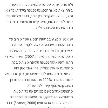
ולא מהפרעה פוסט-טראומתית. בעיה זו קיימת 
ביתר שאת כאשר הנפגעת נפגעה בילדות (בר גיא 
ושלו, 2001). זה קורה, בין היתר, בגלל שלנפגעות 
קשה לווסת רגשות, מאפיין שהוא סימפטום מרכזי 
גם בהפרעת אישיות גבולית.
יש אנשי מקצוע בבריאות הנפש אשר מוחים על 
חוסר ההוגנות שבטענה כאילו לקורבן יש בעיה 
אישיותית, ודורשים להכיר בה כסובלת מהפרעה 
פוסט-טראומתיות (בן אמיתי, 2007). חשוב לציין כי 
התיוג, לפיו אישה נפגעת תקיפה מינית סובלת 
מהפרעת אישיות גבולית (borderline) הוא 
בעייתי מזווית הסתכלות פמיניסטית, כיוון שההתוויה 
קשורה למגדר: 100% מהמאובחנות בלקות הן 
נשים. קושי נוסף קשור לכך שחלק 
מהפסיכיאטרים אינם מכירים את כל תופעות 
הדיסוציאציה (ניתוק), שהן סימפטומים מרכזיים 
בהפרעה פוסט-טראומתית (Somer, 2000). דבר 