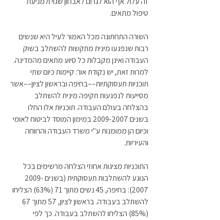
זה עלול אף הוא לגרום לאבחון שגוי ולמניעת 
טיפול מתאים.
השורה התחתונה מכל האמור לעיל היא שנשים 
רבות שנפגעו מינית מתקשות להשתלב בשוק 
העבודה ואינן מקבלות כל סיוע מתאים מהמדינה. 
למרות זאת, יש נקודת אור: קיימות כיום שתי 
תוכניות תעסוקתיות––בחיפה ובראשון לציון––אשר 
מסייעות לנפגעות תקיפה מינית להשתלב 
בהצלחה בעולם העבודה. תוכניות אלו החלו 
בשנים 2009-2007 במימון המוסד לביטוח לאומי 
וכיום הן ממומנות ע"י משרד העבודה והרווחה 
והעיריות. 
התוכניות מציגות אחוזי הצלחה מרשימים בכל 
הנוגע להשתלבות תעסוקתית (בשנים 2009-
2007): בחיפה, 45 נשים מתוך 71 (63%) הצליחו 
להשתלב בעבודה. בראשון לציון, 57 מתוך 67 
(85%) הצליחו להשתלב בעבודה. כך לפי 