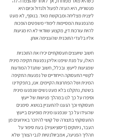
כשהיא מאד מפוחדת, אך לאחר שהוצמדה לה 
מנטורית, היא העזה לפעול ולגדול וכיום היא 
ליצנית מצליחה ומבוקשת מאד. בנוסף, לא מעט 
מהנפגעות המסיימות לימודי משפטים הופכות 
להיות עורכות דין, מקצוע שוודאי לא היו מגיעות 
אליו בלעדי התוכנית שהעצימה אותן. 
חשוב שיועצים תעסוקתיים יכירו את התוכניות 
האלו, על מנת שיפנו אליהן נפגעות תקיפה מינית 
שמגיעות לייעוץ. ובכלל, חשוב שתגדל המודעות 
לקשיי התעסוקה הייחודיים של נפגעות התקיפה 
המינית ושל הפתרונות הקיימים. אנו, בתפקידינו 
בשטח, נתקלנו בלא מעט נשים שנפגעו מינית 
וסיפרו על כך לנו במהלך פגישות של ייעוץ 
תעסוקתי וכך הגענו להתעניין בנושא. סימנים 
שהעידו על כך שנפגעו מינית מופיעים בייעוץ 
התעסוקתי בתצורה של קושי להיזכר באירועים מן 
העבר, ניתוקים (דיסוציאציה) בעת סיפור על 
תהליך הפגיעה, אמביוולנטיות לגבי הצורך שלא 