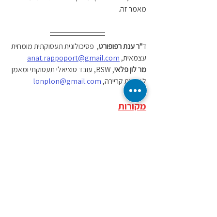
מאמר זה. 
ד
"ר ענת רפופורט
,  פסיכולוגית תעסוקתית מומחית 
עצמאית, 
anat.rappoport@gmail.com
מר לון פלאי
, BSW, עובד סוציאלי תעסוקתי ומאמן 
לבחירת קריירה, 
lonplon@gmail.com
מקורות
אדר, ד'. (1997). התעללות מינית בילדות 
והשלכותיה על גיל ההתבגרות. בתוך ח דויטש 
(עורך), 
התעללות בתקופת הילדות והשלכותיה 
בגיל ההתבגרות
. מכון סאמיט.
בן אמיתי, ג'. (2007). 
השלכות נפשיות של פגיעה 
מינית
 (גרסה אלקטרונית). נדלה ב-21 בינואר 
2021 מאתר 
פסיכולוגיה 