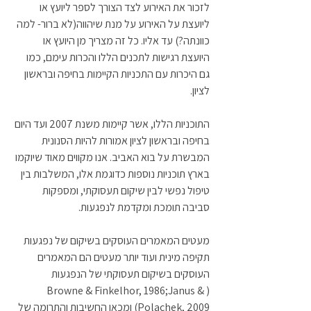
לזכור את האירוע לצד הצורך לספר ליועץ או 
ליועצת על האירוע על מנת שיהווה(לא ברור- למה 
כוונתה?) עד אליו. כל זה מצריך מן היועץ או 
היועצת רגישות לתכנים הללו והכרות עימם, כמו 
גם היכרות עם התכניות הקיימות בחיפה ובראשון 
לציון.
התוכניות הללו, אשר קיימות משנת 2007 ועד היום 
בחיפה ובראשון לציון אמורות להיות הסנונית 
המבשרת על בוא האביב. אנו מקווים מאוד שיוקמו 
בארץ תוכניות נוספות כדוגמת אלו, המשלבות בין 
טיפול נפשי לבין שיקום תעסוקתי, ומספקות 
סביבה תומכת ומקדמת לנפגעות. 
מעטים המאמרים העוסקים בשיקום של נפגעות 
תקיפה מינית ועוד יותר מעטים הם המאמרים 
העוסקים בשיקום תעסוקתי של הנפגעות 
(Browne & Finkelhor, 1986;Janus & 
Polachek, 2009) ומכאן החשיבות והתרומה של 