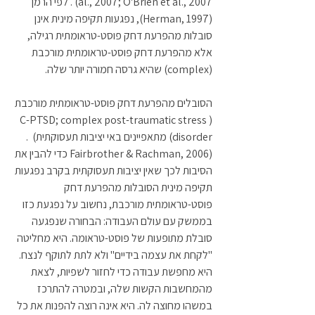
al., 2007; O'Brien et al., 2007) . לפי הרמן 
(Herman, 1997), נפגעות תקיפה מינית אינן 
סובלות מהפרעת דחק פוסט-טראומתית רגילה, 
אלא מהפרעת דחק פוסט-טראומתית מורכבת 
(complex) שהיא גרסה חמורה יותר שלה. 
הסובלים מהפרעת דחק פוסט-טראומתית מורכבת 
(C-PTSD; complex post-traumatic stress 
disorder) מתאפיינים באי יציבות תעסוקתית)  .
(Fairbrother & Rachman, 2006 כדי להבין את 
הסיבות לכך שאין יציבות תעסוקתית בקרב נפגעות 
תקיפה מינית הסובלות מהפרעת דחק 
פוסט-טראומתית מורכבת, נחשוב על נפגעת כזו 
בממשק עם עולם העבודה: הבחורה שנפגעה 
סובלת מתופעות של פוסט-טראומה. היא מחליטה 
"לקחת את עצמה בידיים" ולא לתת לתוקף לנצח. 
היא מחפשת עבודה כדי לחזור לשפיות, לצאת 
מהמחשבות הקשות שלה, ובמטרה להתרכז 
במשהו מחוצה לה. היא אינה רוצה להפנות את כל 