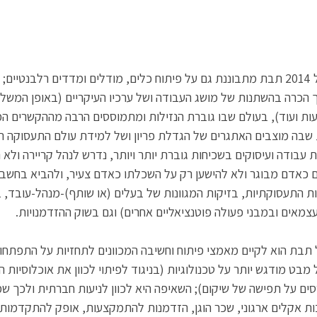
מאז התכנון האסטרטגי של 2014 תבת מתבוננת גם על פיתוח כלים, מודלים ומדדים רלבנט
הכרה בהשתנות של מושג העבודה ושל ערכיו העיקריים (באופן המשלב
עות ועוד), בעולם שבו גוברת הנזילות ומתמוססים הרבה מההקשרים המו
), ובמציאות שבה מוצבים האתגרים של הגדלת פריון ושל למידת עולם התעסוקה 
 עבודה ועיסוקים בשכיחות גוברת יותר ויותר, נדרש לנהל קריירה ולא 
ם כאדם מבוגר ולא להישען רק על השכלתו כאדם צעיר, ולהביא בחשבון 
 התעסוקתיות, בזיקות המגוונות של בעלים (או שותף)-מנהל-עובד, 
עצמאים ובמבני פעולה פוטנציאליים אחרים) וגם בשוק ההזדמנויות.
תבת הוא לקיים מאמצי פיתוח וחשיבה המכוונים לתחזיות על התפתחו
מבט מודגש יותר על טכנולוגיות (בניגוד לפיתוי לכוון את אוכלוסיות הי
ם על תפישה של שיקום); השאיפה היא לכוון לניעות חברתית ולכך ש
רבות אקלים ארגוני, שכר הוגן, הזדמנות להתמקצעות, אופק להתקדמות