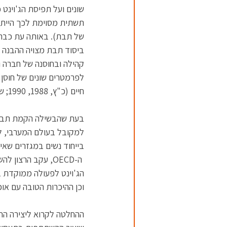
שונים ועל תפיסת הג'וינט
תשתית מסוימת לכך הייתה ה
של תבת). באותה עת כבר הו
ביסוד תבת מצויה ההבנה כ
קהילה ובחוסנה של חברה ו
לפרמטרים שונים של חוסן 
חיים (כ"ץ, 1988, 1990; שטראסר, 2004; Harpaz, 1990). 
בעת שהבשילה הקמת תבת ג
למקובל בעולם המערבי, לא
בייחוד נשים במגזרים שאינ
 ה-OECD, עקב הרצ
הג'וינט לפעולה ממוקדת בנ
וכן ההיכרות הטובה עם אוכ
ההחלטה לקרוא ליצירה הח