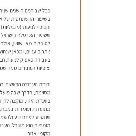
ככל שבוחנים הישגים שנית
בשיעורי ההשתתפות של או
והסיכוי לניעוּת (מוביליו
ששיעור האבטלה בישראל כי
נותרים עניים; ומכאן שנח
וציפיות העובדים ממה שמציע
יחידת העבודה הראשית בת
מסוימת, הדרך שבה פועל ה
בוועדת היגוי, מוקצה להן ת
מתועדות ועומדות במבחני 
שתסייע לפתח ידע ולהעמיד
מומחיות הוא מוגבל. העבוד
מקומי-אזורי.