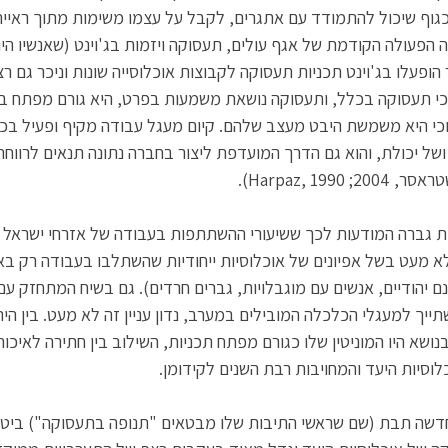
 כגוף שיכול להתמודד עם אתגרים, לקבל על עצמו משימות מתוך ראייה
פעולה הקודמת של אגף עולים, תעסוקה ויזמות בג'וינט (שאנשיו היו ג
פעלו בג'וינט תכניות תעסוקה לקבוצות אוכלוסייה שונות וניכר גם רצו
י תעסוקה בכלל, ותעסוקה נושאת משמעות בפרט, היא גורם מפתח בחיי
כי היא משמשת היבט מעצב שלהם. קיום מעגל עבודה מקיף ופעיל בכל
ושל יכולת, והוא גם הדרך המועדפת ליצור בחברה נתונה תנאים לרווחה
ברה המודעות לכך ששיעורי ההשתתפות בעבודה של אזרחי ישראל הם
 מעט בשל אפיונים של אוכלוסיות ייחודיות שהשתלבו בעבודה רק באו
ם יהודיים, אנשים עם מוגבלויות, גברים חרדים). גם בשיח המתחזק עם נ
ון להשתייך למעגלי הכלכלה המובילים במערב, נדון עניין זה לא מעט. בין ה
ושא היו המוניטין שלו כגורם מפתח תכניות, השילוב בין חתירה לאיכות 
לוסיות היעד והמחויבות רבת השנים לקידומן. 
דשה תבת (שם שראשי התיבות שלו מבטאים "תנופה בתעסוקה") ביטאה