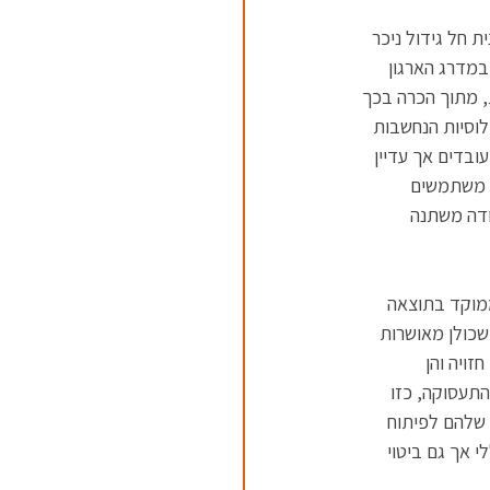
 חל גידול ניכר 
מדרג הארגון 
, מתוך הכרה בכך 
לוסיות הנחשבות 
שראל (בן דוד, 2016); אנשים בישראל עובדים אך עדיין 
ך משתמשים 
ו משמעות העבודה משתנה 
מוקד בתוצאה 
שכולן מאושרות 
זויה והן 
תעסוקה, כזו 
 שלהם לפיתוח 
 אך גם ביטוי 