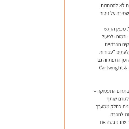
גם לא להתחרות 
שמירה על ניטור 
. מכאן הדגש 
וזמות ולפעול 
קים חברתיים 
 לעתים "עבודות 
זמן התפתחה גם 
רגישות לכך שלא די שאתה מועסק, משנה גם האיכות של מקום העבודה ומה שהוא מציע לעובד (Cartwright & 
 בתחום התעסוקה – 
לגורם שותף 
נית כחלק ממערך 
את לחברת 
שזו גיבשה את 