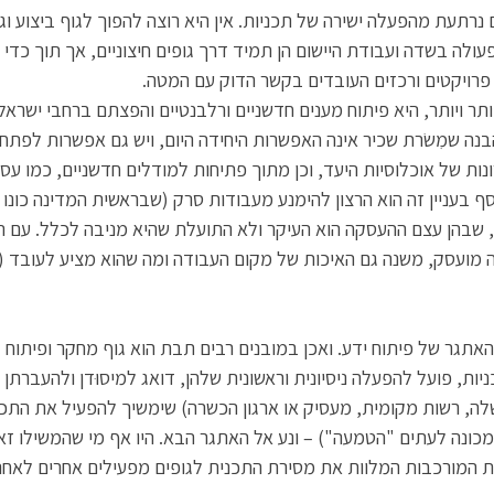
 נרתעת מהפעלה ישירה של תכניות. אין היא רוצה להפוך לגוף ביצוע ו
פעולה בשדה ועבודת היישום הן תמיד דרך גופים חיצוניים, אך תוך כדי 
פרויקטים ורכזים העובדים בקשר הדוק עם המטה.
תר ויותר, היא פיתוח מענים חדשניים ורלבנטיים והפצתם ברחבי ישראל
נה שמִשֹרת שכיר אינה האפשרות היחידה היום, ויש גם אפשרות לפתח י
ות של אוכלוסיות היעד, וכן מתוך פתיחות למודלים חדשניים, כמו עס
סף בעניין זה הוא הרצון להימנע מעבודות סרק (שבראשית המדינה כונו
 שבהן עצם ההעסקה הוא העיקר ולא התועלת שהיא מניבה לכלל. עם ה
 האתגר של פיתוח ידע. ואכן במובנים רבים תבת הוא גוף מחקר ופיתוח
ות, פועל להפעלה ניסיונית וראשונית שלהן, דואג למיסוּדן ולהעברתן 
ה, רשות מקומית, מעסיק או ארגון הכשרה) שימשיך להפעיל את התכ
כונה לעתים "הטמעה") – ונע אל האתגר הבא. היו אף מי שהמשילו ז
 המורכבות המלוות את מסירת התכנית לגופים מפעילים אחרים לאחר 