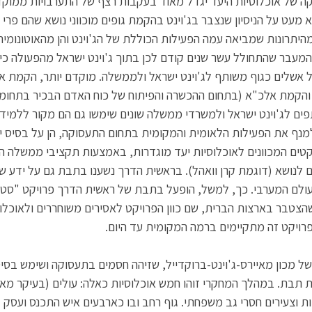
של אוכלוסיות היעד יגדל מאוד בעקבות רצף של התערבויות ממוקדות
עט על הניסיון שנצבר בג'וינט בהקמת גופים מוכווני נושא שהם פרי 
יתרונות שמביאה עמה הפעילות הכוללת של הג'וינט והן מהאוטונומיה הנ
עבר שהתחולל עשר שנים קודם לכן בתוך ג'וינט ישראל מהפעולה כיח
ל אשלים כגוף משותף לג'וינט ישראל ולממשלה. מוקדם יותר, הקמת א
והקמת אלכ"א (בתחום ההכשרה והפיתוח של כוח האדם הבכיר בתחומי 
ים לג'וינט ישראל ולמשרדי ממשלה שונים שימשו גם הם מקור ללמידה 
נף את הפעילות הלאומית והמקומית בתחום התעסוקה, הן על בסיס יד
ים המכוונים לאוכלוסיות יעד מוגדרות, באמצעות תקציבי ממשלה המ
 לנושא (דוגמת קרן וואהל). בראשית הדרך נשענו בתבת גם על ידע שה
ולם המערבי. כך, למשל, הופעל בתבת של ראשית הדרך פרויקט "סטרי
הצטבר בארצות הברית, שם כוון הפרויקט לאסירים משוחררים ולאוכלוס
 פרויקט זה מתקיימים ברמה המקומית עד היום.
מכון מאיירס-ג'וינט-ברוקדייל, שזיהה חסמים בתעסוקה ושימש בסיס 
ת תבת. במהלך המחקרי זוהו חמש אוכלוסיות כאלה: עולים (בעיקר מאתי
ות וצעירים חסרי גב משפחתי. גוף רחב ובו כארבעים איש התכנס ועסק 