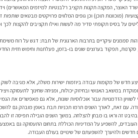
שרד האוצר, המקצה תקנות תקציב רלבנטיות למיזמים המאושרים) ויד
ועיות (מוכוונות תוכן) וכן גופים המלווים פרויקטים מבטאים שותפות זו
ליטים על בסיס תקופתי סדיר מה לעשות ואילו תקציבים להקצות לכך ו
ות סממנים עיקריים בתרבות הארגונית של תבת: דגש על רוח משימתית
, סקרנות, תפקוד בערוצים שונים בו-בזמן, פעלתנות וחיפוש חזית החדש
יצע חדש של מקומות עבודה ביוזמות ישירות משלה, אלא מגיבה לשוק 
מוקדת במשאב האנושי ובחיזוק יכולות, ומניחה שחינוך לתעסוקה ויצי
לשוויון הזדמנויות עבור אוכלוסיות שונות, אלא גם מאפשרים את הגמי
דה. עם זאת, לאורך השנים תרמו תכניות תבת באופן מובהק גם להש
בהיבט זה וראו בו מבחן להצלחה. במשך השנים הובילה תפיסה זו להבנה
 העובדים, להשפיע על המדיניות הכוללת בתחום התעסוקה גם באמצעות
ים חדשים ולהיערך להשפעתם של שינויים בעולם העבודה. 