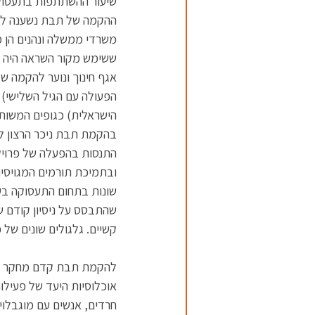
שיעור ההשתתפות בתעסוקה 
ההקמה של תבת נשענה לא מ
משרדי ממשלה ונהנים הן מה
ששימש מקור השראה היה המ
אגף חינוך ונוער להקמה ש
הפעולה עם הגיל השלישי) 
הישראלית) כגופים המשותפ
בהקמת תבת ניכר הרצון למ
התנסות בהפעלה של פרויקט
ובתמיכת תורמים המגויסים
שונות בתחום התעסוקה בע
שהתבסס על ניסיון קודם ש
קשיים. גלגולים שונים של
להקמת תבת קדם מחקר של 
אוכלוסיות היעד של פעילו
חרדים, אנשים עם מוגבלוי