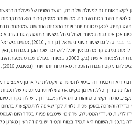
ן לקשור אותם גם לפעולה של תבת, בעשר השנים של פעולתה הראשונית
כלוסיות היעד בכוח העבודה. מה שנותר מספק פחות הוא ההתקדמות ב
ת) תעסוקתית. לכאן מכוונות יותר ויותר התכניות החדשות שמפתחת תבת
ום אכן אינו גבוה במיוחד ושחל גידול בשיעור התעסוקה גם בקרב אוכ
לסובלות מאי-שוויון, אולם בד בבד גדל גם שיעור העוני בי
וץ לראות במבט קדימה גם איך יוכלו להשתכר שכר הוגן בעבודתם, ואי
בעבודה כאפיק לניעות חברתית ולצמיחה אישית (בק, 2002), במיוחד בעולם שב
 להם מקום העבודה הופכות מאתגרות יותר ויותר (גואינגס, 2016).
בת היא התכנית. זהו ביטוי לתפישה פרויקטלית של ארגון מאמצים המ
ג'וינט בדרך כלל. הארגון מקיים את פעילויותיו במתכונת של תכניות 
קציב מוגדר וקשיח, מזוהות ביחס אליהן אבני דרך, יש להן נקודת סיום ח
מדידה והערכה באופן שכיח. נלווית לכך שאיפה להתמקצעות בתחום ה
ו לרשות משרדי הממשלה, שהסיכוי שימצאו פניוּת בסדר היום העמוס
ה בתכניות השונות היא תמיד בצוות ותמיד יש ביסודה רעיון מארגן כללי