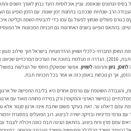
בסיס הנתונים שנאספו. עניין אוכלוסיות היעד נבחן לאורך השנים והת
עבודה הרב-שנתיות שנכתבו בתחנות זמן שונות. עם הזמן הופיע גם העי
 כגורם משלים שנחוץ לפעול גם עמו כדי להבטיח השמה וקליטה איכות
טיים. בהתאם הופיעו בשנים האחרונות גם תכניות המכוונות אל המעסיק
ת החוסן החברתי-כלכלי ושוויון ההזדמנויות בישראל תוך שילוב מגוון או
בתעסוקה" (ג'וינט ישראל-תבת, 2016). הגדרה זו מגלמת בתוכה את הערכים המרכזיים 
 
לחוסן
, 
גיוון
 ותרומה 
לשוויון
. אפשר שמשקלן היחסי של הצלעות במשולש
זמן, אך הן נוכחות באופן כזה או אחר בכל תכניות תבת.
 והעבודה השוטפת עם גורמים אחרים היא בליבת התפישה של ארגון הא
מלכתיים (במישור הארצי והמקומי) ורק במידה פחותה מאוד עם ארגונ
 עמם דיאלוג ער. זאת בעיקר משום שתבת אינה ארגון סִנְגּוּר אלא ג
 גורמי מדיניות ובזיקה ישירה לביצוע. רוב הפועלים במסגרת יוזמות 
ביאים עמם מרץ ורוח ביצוע. בהתאם הציגה תבת כוונה ויכולת לעבוד ע
 (בעיקר משרד הכלכלה והתעשייה ומשרד העבודה והרווחה, בתצורות