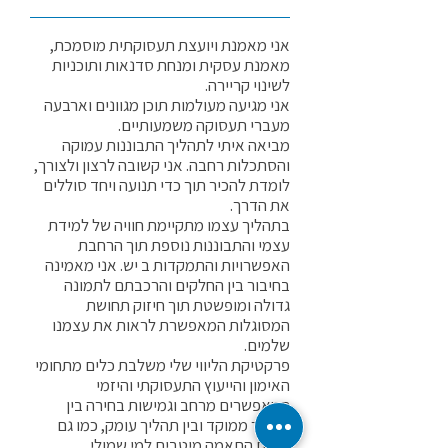
אני מאמנת ויועצת תעסוקתית מוסמכת,
מאמנת עסקית ומנחת סדנאות ותוכניות
לשינוי קריירה.
אני מגיעה מעולמות תוכן מגוונים וארבעה
מעברי תעסוקה משמעותיים.
מביאה איתי לתהליך התבוננות עמוקה
והסתכלות רחבה. אני קשובה לרצון ולצורך,
לומדת להכיר תוך כדי תנועה ויחד סוללים
את הדרך.
בתהליך עצמו מתקיימת חוויה של למידת
עצמי והתבוננות נוספת תוך הרחבת
האפשרויות והתמקדות ב יש. אני מאמינה
בחיבור בין החלקים והרכבתם לתמונה
גדולה ומופשטת תוך חיזוק תחושת
המסוגלות המאפשרת לראות את עצמנו
שלמים.
פרקטיקת הליווי שלי משלבת כלים מתחומי
האימון והייעוץ התעסוקתי והיזמי
המאפשרים מרחב וגמישות בחירה בין
תהליך ממוקד ובין תהליך עומק, כמו גם
יכולת התאמה מיטבית למי שמולי.