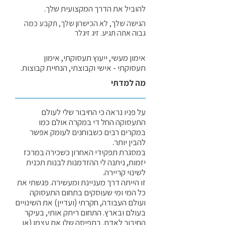
להוביל את הדרך המקצועית שלך.
הגישה שלך, לא הכישרון שלך, תקבע כמה
גבוה אתה תגיע. זיג זיגלר
אימון מעשי, ייעוץ תעסוקתי, אימון
תעסוקתי - אישי וקבוצתי, הנחיית קבוצות.
מה למדתי
על פניו נראה כי החיבור שלי לעולם
התעסוקה החל די במקרה אולם כמו
במקרים רבים כשבוחנים לעומק אפשר
להבין יותר.
במסגרת תפקידי האחרון כשכירה במרכז
יזמות, ניתנה לי ההזדמנות לבנות תכנית
לשינוי קריירה.
זו הייתה דרך מעניינת ומעשירה. פגשתי את
כל המי ומי שעוסקים בתחום התעסוקה
ועולם העבודה, חקרתי (ועדיין) את השינויים
בעולם ובארץ. התחום ריתק אותי, בעיקר
החיבור לאדם. בתפיסה שלו את עצמו (או