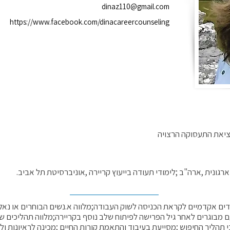
dinaz110@gmail.com
https://www.facebook.com/dinacareercounseling
ציאת התעסוקה הרצויה
ודים אקדמיים לקראת הכניסה לשוק העבודה;מלווה א.נשים הבוחרים או נאל
 מבוגרים לאחר גיל הפרישה לפיתוח שלב נוסף בקריירה;מלווה תהליכים של
 תהליך החיפוש ;מסייעת בעיבוד והתאמת קורות החיים ;מכינה לראיונות 