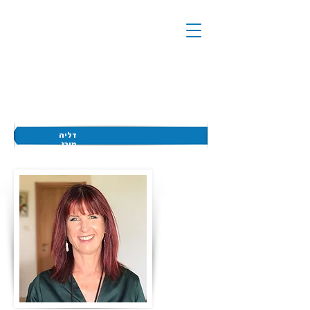
דליה
מורג