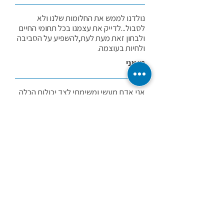
נולדנו לממש את החלומות שלנו ולא
לסבול...לדייק את עצמנו בכל תחומי החיים
ולבחון זאת מעת לעת,להשפיע על הסביבה
ולחיות בעוצמה.
מי אני
אני אדם מעשי ומשימתי לצד יכולות הכלה
ורגישות גבוהים וללא שיפוטיות .
ניסיון עשיר ומגוון בכל האינטראקציות
הארגוניות-ניהוליות ובנבכי הפוליטיקה
הארגונית והובלת צוותים.
שונות
פריסה ארצית, אזור המרכז, השפלה ומישור
החוף הדרומי, אזור ירושלים, אזור הדרום
אזור גיאוגרפי למתן ייעוץ
מועצת גזר,רחובות,מזכרת
בתיה,ירושלים,מודיעין,נס