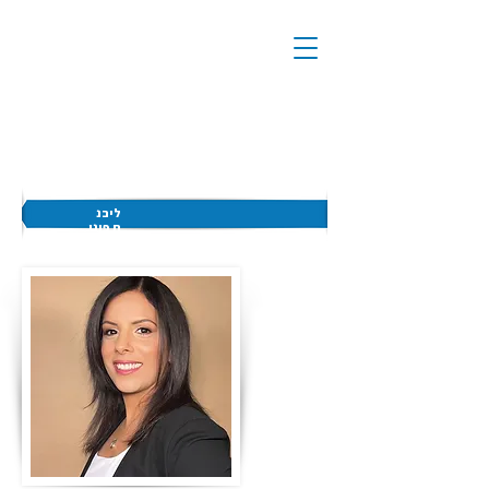
ליבנ
ת פוני