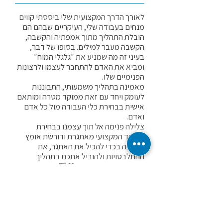
לאורך הדרך המקצועית שלי ביססתי קווים
מנחים בעבודה שלי, העיקריים שבהם הם
הובלת התהליך מתוך אמפתיה והקשבה,
הקשבה מעבר למילים. בסופו של דבר,
בעיני זה מה שמניע את ״גלגלי המוח״
ומביא את האדם להתחבר לעצמו ולרצונות
הפנימיים שלו.
מאמינה בתהליך משמעותי, התבוננות
לעומק ויחד עם זאת ממוקד מטרה ומותאם
אישית בבחירת כלי העבודה מול כל אדם
ואדם.
צלילה פנימה אל תוך עצמנו בבחירת
העתיד המקצועי מאתגרת ודורשת אומץ
ואני פה בכדי להכיל את האתגר, את
ההתלבטויות ולהוביל אתכם בתהליך
ממוקד, פרקטי ומעצים🫶🏼
מי אני
השירותים שלי:
יעוץ קריירה אישי