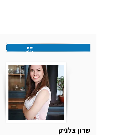
שרון
צלניק
שרון צלניק