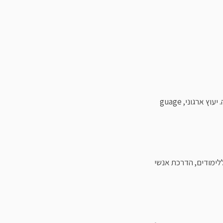
PHD-ניהול ,יעוץ קריירה, מאמן אישי ועסקי MCI- איק"א , coachMe ואוניברסיטת קליפורניה. יעוץ ארגוני, guage
 ללימודים, הדרכת אנשי