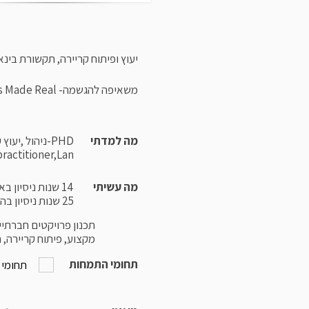
יעוץ ופיתוח קריירה, תקשורת בינא
משאיפה להגשמה- Aspirations Made Real
מה למדתי
ractitioner,Lan
מה עשיתי
14 שנות ניסיון באימון, ,יעוץ ולווי מנהלים ופיתוח קריירה.
25 שנות ניסיון בהוראה כולל באקדמיה.
תכנון פרויקטים חברתיים
מקצוע, פיתוח קריירה, 
תחומי התמחות
תחומי 