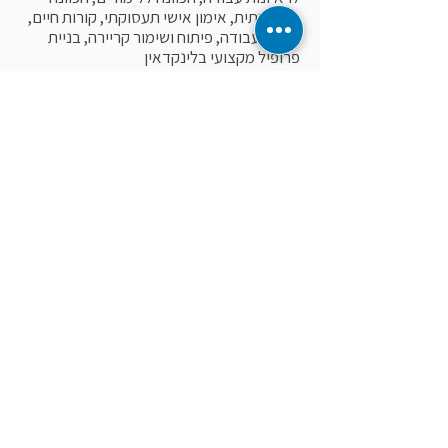
תעסוקתית, אימון אישי תעסוקתי, קורות חיים,
חיפוש עבודה, פיתוח ושימור קריירה, בניית
פרופיל מקצועי בלינקדאין
תחומי התמחות
תחומי התמחות
יועצת ארגונית ומאמנת, המתמחה בפיתוח
קריירה ויזמות עסקית.
מובילה ארגונים ואנשים להגיע למקום הנכון
והטוב ביותר עבורם בהתאם למציאות
האמיתית, מתוך מציאת המיקוד המקצועי
שלהם ופיתוח מיומנויות אשר יאפשרו להם
לממש את המיקוד.
משלבת בין המיומנויות והניסיון בניהול
ושיווק של פרויקטים ובין היכולות
המקצועיות לאבחון, ייעוץ והדרכה לפרטיים
וארגונים, בתהליכי פיתוח קריירה ויזמות
עסקית לעסקים קטנים.
ניסיון עבודה מגזר העסקי, הציבורי במגזר