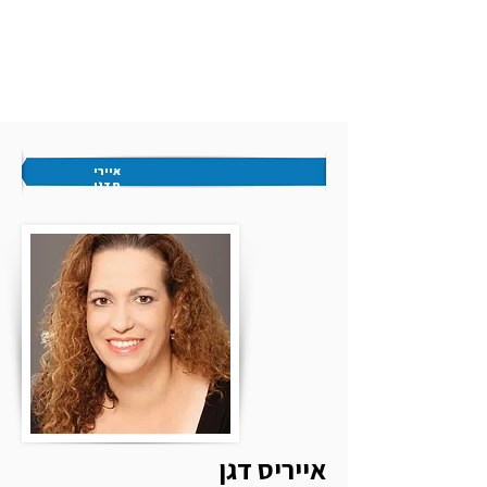
איירי
ס דגן
אייריס דגן