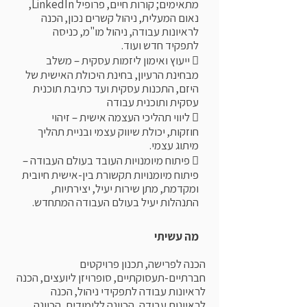
מתאימים; קורות חיים, פרופיל LinkedIn,
נאום המעלית, ניהול קשרים נכון, הכנה
לראיונות עבודה, ניהול מו"מ, כניסה
לתפקיד חדש ועוד.
 ייעוץ ואימון ליזמות עסקית – משלב
מבחינת הרעיון, בחינת היכולת האישית של
היזם, התכנות עסקית ועד כתיבת תוכנית
עסקית ותוכנית עבודה
 ליווי תהליכי העצמה אישית – זיהוי
חוזקות, יכולת שיווק עצמי ובניית תהליך
מיתוג עצמי.
 פיתוח מיומנויות העובד בעולם העבודה –
פיתוח מיומנויות תקשורת בין-אישית חיובית
ומקדמת, מתן שירות יעיל, יצירתיות,
התנהלות יעיל בעולם העבודה המתחדש.
מה עשיתי
הכנה לפרישה, תכנון פרויקטים
חברתיים-תעסוקתיים, סופרויזן ליועצים, הכנה
לראיונות עבודה לתפקידי ניהול, הכנה
לראיונות עבודה, הכוונה ללימודים, הכוונה