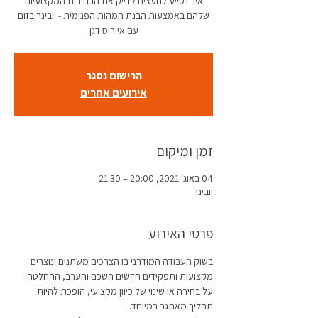
איך נסייע לנועצים לדייק את הבחירות המקצועיות
שלהם באמצעות הבנת המהות הפנימית - וובינר בזום
עם אייריס דגן
הרישום נסגר
אירועים אחרים
זמן ומיקום
04 באוג׳ 2021, 20:00 – 21:30
וובינר
פרטי האירוע
בשוק העבודה המודרני בו הצרכים משתנים ונוצרים 
מקצועות ותפקידים חדשים השכם והערב, ההחלטה 
על בחירה או שינוי של כיוון מקצועי, הופכת להיות 
תהליך מאתגר במיוחד.