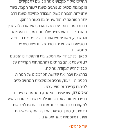
תהליכי מיקוד מקצועי אשר מכוונים לתפקידים 
ומקצועות מסוימים, נותנים מענה לטווח הקצר, בעוד 
שהניידות הגבוהה בשוק העבודה מחייבת מענה רחב 
יותר המותאם לניהול שינויים גם בטווח הרחוק.
הבנת המהות הפנימית של האדם, מאפשרת לו להבין 
מהם הצרכים האמיתיים שלו ומהם מקורות העוצמה 
והתשוקה, שאם יממש אותם יוכל לדייק את הבחירה 
המקצועית שלו ויהיה במצב של תחושת מימוש 
מתמשכת.
מכאן יוכל לבחור את המקצועות והתפקידים הנכונים 
לו, ולשנות אותם בהתאם להתפתחות הקריירה שלו 
מבלי להגיע לנקודת שחיקה.
בהרצאה אבחן את שלושת המרכיבים של המהות 
הפנימית – ייעוד, ערכים ומוטיבציות המהווים כלים 
לפיתוח קריירה ומימוש עצמי.
אייריס דגן 
היא יועצת ומאמנת, המתמחה בפיתוח 
קריירה ויזמות עסקית.  מובילה א.נשים וארגונים להגיע 
למקום הנכון והטוב ביותר עבורם בהתאם למציאות 
האמיתית, מתוך מציאת המיקוד המקצועי שלהם 
ופיתוח מיומנויות אשר יאפשרו…
עוד פרטים>