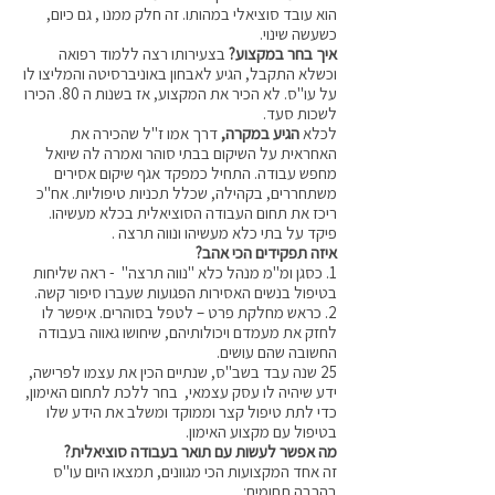
הוא עובד סוציאלי במהותו. זה חלק ממנו , גם כיום,
כשעשה שינוי.
איך בחר במקצוע?
בצעירותו רצה ללמוד רפואה
וכשלא התקבל, הגיע לאבחון באוניברסיטה והמליצו לו
על עו"ס. לא הכיר את המקצוע, אז בשנות ה 80. הכירו
לשכות סעד.
לכלא
הגיע במקרה,
דרך אמו ז"ל שהכירה את
האחראית על השיקום בבתי סוהר ואמרה לה שיואל
מחפש עבודה. התחיל כמפקד אגף שיקום אסירים
משתחררים, בקהילה, שכלל תכניות טיפוליות. אח"כ
ריכז את תחום העבודה הסוציאלית בכלא מעשיהו.
פיקד על בתי כלא מעשיהו ונווה תרצה .
איזה תפקידים הכי אהב?
1. כסגן ומ"מ מנהל כלא "נווה תרצה" - ראה שליחות
בטיפול בנשים האסירות הפגועות שעברו סיפור קשה.
2. כראש מחלקת פרט – לטפל בסוהרים. איפשר לו
לחזק את מעמדם ויכולותיהם, שיחושו גאווה בעבודה
החשובה שהם עושים.
25 שנה עבד בשב"ס, שנתיים הכין את עצמו לפרישה,
ידע שיהיה לו עסק עצמאי, בחר ללכת לתחום האימון,
כדי לתת טיפול קצר וממוקד ומשלב את הידע שלו
בטיפול עם מקצוע האימון.
מה אפשר לעשות עם תואר בעבודה סוציאלית?
זה אחד המקצועות הכי מגוונים, תמצאו היום עו"ס
בהרבה תחומים: