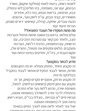
לשכות רווחה, ביטוח לאומי (מחלקת שיקום), משרד
הבטחון, יעוץ זוגי, משפחתי, בתי חולים (בליווי טיפולי),
צבא, פנימיות, בריאות הנפש, בתי כלא, אסירים
משוחררים, קציני מבחן, עו"ס לחוק נוער, ארגונים-
הנעת עובדים, שחיקה, קהילה, קשישים- דיורים מוגנים,
חברות סיעוד ועוד.
מה מהות תפקידו של העובד הסוציאלי?
עולם ומלואו. בראש ובראשונה שיחות וטיפול והערכות
מצב, ולאחר מכן קשר עם מערכות הסביבה, עם
הרשויות, עם המשפחה, כתיבת דו"חות, הערכות
ומעקבים. מלווים ומקיפים את מטופל, ההורים שלו,
מקום העבודה, ביה"ס, מסייעים במיצוי זכויות ועוד
ועוד.
מדוע לבחור במקצוע?
זה מקצוע מיוחד, מספק וממלא. יש פה המון גוונים
ושדות, אפשר לעבור תפקידים ואפשר לעבוד במקביל
בקליניקה פרטית.
זה מקצוע מרתק, אמנם יש מקרים קשים, אך זה
מקצוע עם המון סיפוק (כשחווים הצלחות). למשל,
משתפת שירה, מרגש ללוות נער שלא הסכים
בהתחלה לדבר וסרב להשתלב במשפחת אומנה,
ועכשיו סיים י"א ובגרויות , מצליח בבי"ס, הוציא רישיון
נהיגה וטוב לו במשפחת האומנה.
יואל עזר לאסיר וליווה אותו לאורך החיים במאסר
ראשון ושני, ובקשר אתו גם כיום, גם אחרי שהשתחרר,