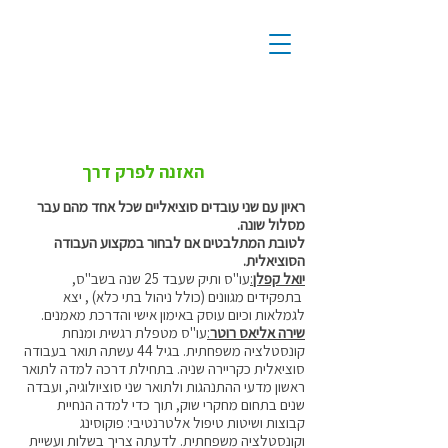
פרק 10 - עבודה סוציאלית -
חשיפה למקצוע
האזנה לפרק דרך
ראיון עם שני עובדים סוציאליים שכל אחד מהם עבר
מסלול שונה.
לטובת המתלבטים אם לבחור במקצוע העבודה
הסוציאלית.
יואל קפלן
:
עו"ס ותיק שעבד 25 שנה בשב"ס,
בתפקידים מגוונים (כולל ניהול בתי כלא) , יצא
לגמלאות וכיום עוסק באימון אישי והדרכת מאמנים.
שירה אליאס רוטר
:
עו"ס מטפלת רגשית ומנחת
קונסטלציה משפחתית. בגיל 44 עשתה תואר בעבודה
סוציאלית כקריירה שניה. בתחילת דרכה למדה לתואר
ראשון מדעי ההתנהגות ולתואר שני סוציולוגיה, ועבדה
שנים בתחום מחקרי שוק, תוך כדי למדה הנחיית
קבוצות ושיטות טיפול אלטרנטיבי: פוקוסינג
וקונסטלציה משפחתית. לדעתה צריך בשלות ועשיית