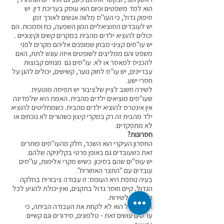
הוא למד משפטים וכיום הוא עוסק בעריכת דין. יש
סיפוק גדול, כי העו"ס מלווה אנשים לאורך זמן.
יש לעובדים הסוציאליים המון השפעה, כח וסמכות. הם
יכולים להוציא ילדים מהבית במקרים קשים וקיצוניים .
יש עו"סים קציני מבחן שמופנים אליהם מקרים לפני
משפט והם ממליצים לשופטים איזה עונש לתת, האם
להכניס למאסר או לא. עו"סים גם מנחים קבוצות
עבריינים, יש עו"ס לחוק נוער, קשישים, יכולים להגן על
חסרי ישע.
לשירה חשוב לציין שלציבור יש תפיסה מוטעית
שעו"סים מוציאים ילדים מהבית. האמת היא שלמדינה
אין אינטרס להוציא ילדים מהבית. כשמחליטים להוציא
ילד מהבית זה רק במקרי קיצון כשהורים לא נוכחים או
לא מתפקדים.
חסרונות?
החסרון העיקרי הוא השכר, חלק מהעו"סים פותרים
זאת כשעובדים גם באופן פרטי בקליניקה שלהם.
יש עוס"ים שהם בסיכון. כשיש מקרי אלימות, עו"סים
עובדים עם "החצר האחורית".
בעיה נוספת היא העומס: זו עבודה ציבורית בחלקה
הגדול, קיים חוסר גדול בתקנים, ואין יכולת להגיע לכל
הנזקקים לשירות.
אתגר גדול הוא לא לקחת את העבודה הביתה, כי
עו"סים עושים זאת - טלפונים, סידורים וגם קשיים