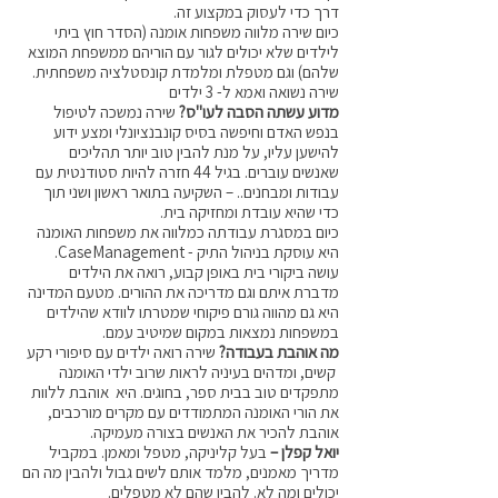
דרך כדי לעסוק במקצוע זה.
כיום שירה מלווה משפחות אומנה (הסדר חוץ ביתי
לילדים שלא יכולים לגור עם הוריהם ממשפחת המוצא
שלהם) וגם מטפלת ומלמדת קונסטלציה משפחתית.
שירה נשואה ואמא ל- 3 ילדים
מדוע עשתה הסבה לעו"ס?
שירה נמשכה לטיפול
בנפש האדם וחיפשה בסיס קונבנציונלי ומצע ידוע
להישען עליו, על מנת להבין טוב יותר תהליכים
שאנשים עוברים. בגיל 44 חזרה להיות סטודנטית עם
עבודות ומבחנים.. – השקיעה בתואר ראשון ושני תוך
כדי שהיא עובדת ומחזיקה בית.
כיום במסגרת עבודתה כמלווה את משפחות האומנה
היא עוסקת בניהול התיק - CaseManagement.
עושה ביקורי בית באופן קבוע, רואה את הילדים
מדברת איתם וגם מדריכה את ההורים. מטעם המדינה
היא גם מהווה גורם פיקוחי שמטרתו לוודא שהילדים
במשפחות נמצאות במקום שמיטיב עמם.
מה אוהבת בעבודה?
שירה רואה ילדים עם סיפורי רקע
קשים, ומדהים בעיניה לראות שרוב ילדי האומנה
מתפקדים טוב בבית ספר, בחוגים. היא אוהבת ללוות
את הורי האומנה המתמודדים עם מקרים מורכבים,
אוהבת להכיר את האנשים בצורה מעמיקה.
יואל קפלן –
בעל קליניקה, מטפל ומאמן. במקביל
מדריך מאמנים, מלמד אותם לשים גבול ולהבין מה הם
יכולים ומה לא. להבין שהם לא מטפלים.