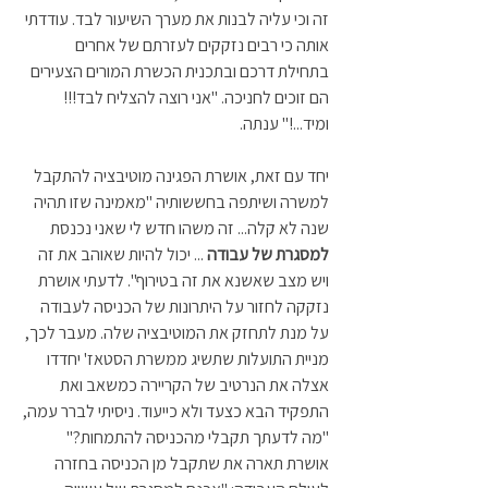
זה וכי עליה לבנות את מערך השיעור לבד. עודדתי 
אותה כי רבים נזקקים לעזרתם של אחרים 
בתחילת דרכם ובתכנית הכשרת המורים הצעירים 
הם זוכים לחניכה. "אני רוצה להצליח לבד!!! 
ומיד...!" ענתה. 
יחד עם זאת, אושרת הפגינה מוטיבציה להתקבל 
למשרה ושיתפה בחששותיה "מאמינה שזו תהיה 
שנה לא קלה... זה משהו חדש לי שאני נכנסת 
למסגרת של עבודה
 ... יכול להיות שאוהב את זה 
ויש מצב שאשנא את זה בטירוף". לדעתי אושרת 
נזקקה לחזור על היתרונות של הכניסה לעבודה 
על מנת לתחזק את המוטיבציה שלה. מעבר לכך, 
מניית התועלות שתשיג ממשרת הסטאז' יחדדו 
אצלה את הנרטיב של הקריירה כמשאב ואת 
התפקיד הבא כצעד ולא כייעוד. ניסיתי לברר עמה, 
"מה לדעתך תקבלי מהכניסה להתמחות?" 
אושרת תארה את שתקבל מן הכניסה בחזרה 