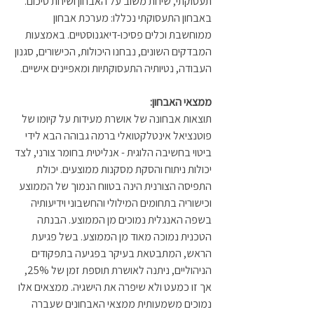
תעסוקתי, שיחת משוב על האבחון ושיחת סיכום. 
באבחון התעסוקתי נכללו: מערכת אבחון 
ממוחשבת וכלים פסיכו-דיאגנוסטיים. באמצעות 
המבדקים השונים, נבחנו היכולות, הכישורים, סגנון 
העבודה, נטיותיה התעסוקתיות ומאפיינים אישיים.
ממצאי האבחון:
תוצאות אבחונה של אושרת מעידות על קיומו של 
פוטנציאל אינטלקטואלי ברמה גבוהה הבא לידי 
ביטוי בחשיבה הלוגית - אנליטית בחומר צורני, לצד 
יכולות ניתוח והסקת מסקנות ממוצעים. יכולת 
התפיסה הצורנית הינה בטווח הנמוך של הממוצע 
וכישוריה בתחומים המילולי והחשבוני וידיעותיה 
בשפה האנגלית נמוכים מן הממוצע. הבנתה 
הטכנית נמוכה מאוד מן הממוצע. בשל פגיעת 
הראש, המתבטאת בעיקר בפגיעה בתפקודים 
הניהוליים, ניתנה לאושרת תוספת זמן של 25%, 
אך זו כמעט ולא שיפרה את הישגיה. ממצאים אלו 
נמוכים משמעותית ממצאי האבחונים שעברה 