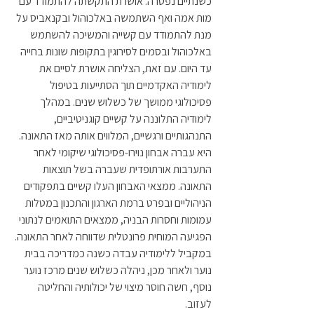
כשנתיים נפטרה. אושרת התקשתה להתמודד עם 
מות אמה ואף השתמשה באלכוהול ובקנאביס על 
מנת להתמודד עם קשייה והמשיכה להשתמש 
באלכוהול ובסמים לסירוגין בתקופות שונות בחייה 
עד היום. עם זאת, הצליחה אושרת לסיים את 
לימודיה האקדמיים תוך הסתייעות בטיפול 
פסיכולוגי ממושך של כשלוש שנים. במהלך 
לימודיה התלוננה על קשיים קוגניטיביים, 
התנהגותיים ורגשיים, המלווים אותה מאז התאונה.  
היא עברה אבחון נוירו-פסיכולוגי שיקומי לאחר 
התערבות אורתופדית שעברה בשל תוצאות 
התאונה. ממצאי האבחון העלו קשיים בתפקודים 
הניהוליים ובפרט ברמת הארגון והתכנון במטלות 
עמומות וחסרות הבניה, ממצאים התואמים לנתוני 
הפגיעה המוחית פרונטלית שדווחה לאחר התאונה. 
במקביל ללימודיה עבדה כשנה כמדריכה בבית 
נוער ולאחר מכן, ניהלה כשלוש שנים מרכז נוער 
נוסף, חשה חוסר מיצוי של יכולותיה והחליטה 
לעזוב. 