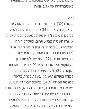
פרקטיקום בתואר שני בפסיכולוגיה תעסוקתית 
באוניברסיטת אריאל בשומרון
רקע
אושרת (32), רווקה ומתגוררת במרכז הארץ עם 
הוריה ואחיה. אביה (61) מתנדב בעמותה לסיוע 
לנזקקים ואמה ז"ל  שמשה כמטפלת בבית אבות. 
אושרת השנייה מבין 5 אחים, כאשר אחותה 
הבכורה (35) מנהלת חשבונות, אחותה השנייה 
(32) עובדת בחברת ביטוח וקוסמטיקאית 
עצמאית, אחיה, (22) מתקשה למצוא כיוון 
תעסוקתי מאז שחרורו מצה"ל ואינו עובד ואחותה 
הקטנה (20) חיילת. אושרת גדלה בבית דתי, 
למדה באולפנת 
ישורון
 ובעלת בגרות מלאה 
במגמת ספרות (5, 84) ממוצע הבגרויות הינו 85 
וציוניה במתמטיקה 3, 87 ובאנגלית 4, 69. מתארת 
כי בתיכון לא השקיעה בלימודיה ונעדרה לעיתים 
קרובות: "לא הייתי מחוברת לבית הספר ולחוקים 
הנוקשים וגם לא לבנות .... היה יותר מידי עומס... 