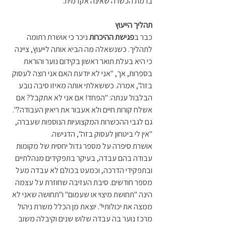
ברמת הכשרה שאינה אקדמית.
תהליך הייעוץ
כבר ב
פגישת ההיכרות
 ניכר כי אושרת רתומה 
לתהליך. כשנשאלה מה הביא אותה לייעוץ, ציינה 
כי היא בעלת תואר ראשון בקידום נוער והוראת 
בספרות, אך, "אני לא יודעת האם אני רוצה לעסוק 
בזה", אמרה. כששאלתי אותה מאיזו סיבה נובע 
הבלבול ענתה: "הפחד! אם אני לא אתקבל? אם 
אשלח קורות חיים ולא אעבור את ריאיון העבודה?". 
גם לגבי ההכשרות המקצועיות הנוספות שעברה, 
"אין לי ביטחון לעסוק בזה", הדגישה.  
אושרת סיפרה על מספר גדול יחסית של מקומות 
עבודה בהם עבדה, בעיקר בתפקידים מנהלתיים 
ובתפקידי הדרכה, וכמעט בכולם לא עבדה מעל 
מספר חודשים. סיבת העזיבה שחוזרת על עצמה 
הינה "תחושת מיצוי או שעמום" ו"תחושה שאני לא 
ממצה את יכולותיי". יוצאת מן הכלל משרת ניהול 
מרכז נוער בה עבדה שלוש שנים וקיבלה משוב 