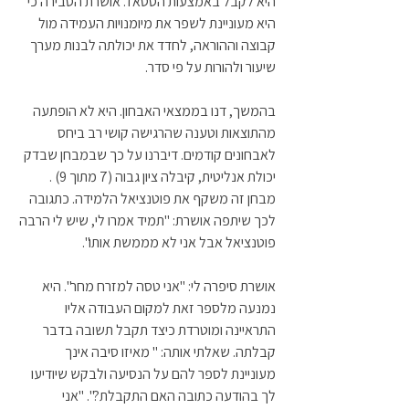
היא לקבל באמצעות הסטאז'. אושרת הסבירה כי 
היא מעוניינת לשפר את מיומנויות העמידה מול 
קבוצה וההוראה, לחדד את יכולתה לבנות מערך 
שיעור ולהורות על פי סדר.
בהמשך, דנו בממצאי האבחון. היא לא הופתעה 
מהתוצאות וטענה שהרגישה קושי רב ביחס 
לאבחונים קודמים. דיברנו על כך שבמבחן שבדק 
יכולת אנליטית, קיבלה ציון גבוה (7 מתוך 9) . 
מבחן זה משקף את פוטנציאל הלמידה. כתגובה 
לכך שיתפה אושרת: "תמיד אמרו לי, שיש לי הרבה 
פוטנציאל אבל אני לא מממשת אותו". 
אושרת סיפרה לי: "אני טסה למזרח מחר". היא 
נמנעה מלספר זאת למקום העבודה אליו 
התראיינה ומוטרדת כיצד תקבל תשובה בדבר 
קבלתה. שאלתי אותה: " מאיזו סיבה אינך 
מעוניינת לספר להם על הנסיעה ולבקש שיודיעו 
לך בהודעה כתובה האם התקבלת?". "אני 