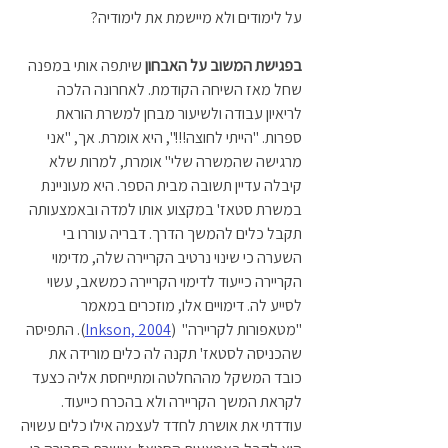
על לימודים ולא מיישמת את לימודיה?
בפגישת המשוב על האבחון
 שיתפה אותי במפנה 
שחל מאז השיחה הקודמת. לאחרונה הלכה 
לריאיון עבודה ולשיעור מבחן למשרת הוראת 
ספרות. "הייתי לחוצה!!!", היא אומרת. אך, "אני 
מרגישה שהמשרה שלי" אומרת, למרות שלא 
קיבלה עדיין תשובה מבית הספר. היא מעוניינת 
במשרת סטאז' במקצוע אותו למדה ובאמצעותה 
תקבל כלים להמשך הדרך. דבריה עוררו בי 
השערה כי שינוי נרטיב הקריירה שלה, מדימוי 
הקריירה כייעוד לדימוי הקריירה כמשאב, עשוי 
לסייע לה. דימויים אלו, מוזכרים במאמר 
"מטאפורות לקריירה"  (
Inkson, 2004
). התפיסה 
שהכניסה לסטאז' תקנה לה כלים מורידה את 
כובד המשקל מההחלטה ומתייחסת אליה כצעד 
לקראת המשך הקריירה ולא בהכרח כייעוד. 
עודדתי את אושרת לחדד לעצמה אילו כלים עשויה 