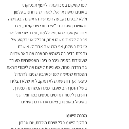
לפרקטיקום במכון עתיד לייעוץ תעסוקתי 
באוניברסיטת אריאל. לאחר ששוחחנו בטלפון 
וללא לבטים נקבעה הפגישה הראשונה. בפגישה 
זו אושרת סיפרה כי "יש בתוכי שני קולות, מצד 
אחד אין טעם שאתחיל ללמוד, ומצד שני אולי אני 
צריכה ללמוד משהו אחר, ובכלל אני בקטע של 
טיולים בעולם, אני מרגישה אבודה". אושרת 
נחפזת בדיבורה כשהיא מתארת את האפשרויות 
שעומדות בפניה וניכר כי ריבוי האפשרויות מעורר 
בה חרדה. מחד, מעוניינת ליישם את לימודי הוראת 
הספרות שסיימה לפני כארבע שנים ולהתחיל 
סטאז' אך חוששת שלא תתקבל או שלא תצליח 
בשל הזמן הרב שעבר מאז הכשרתה. מאידך, 
חושבת ללמוד תחומים נוספים כמו תואר שני 
בטיפול באומנות, צילום או הדרכת טיולים. 
מבנה הייעוץ:
תהליך הייעוץ כלל שיחת היכרות, יום אבחון 