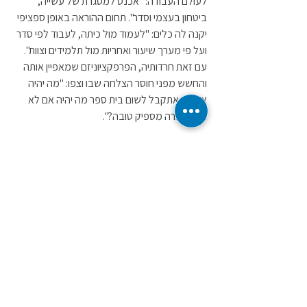
לעולם העבודה: "אכנס למסגרת של עשייה, 
ביטחון בעצמי וסדר". תחום ההוראה באופן ספציפי 
יקנה לה כלים: "לעמוד מול כיתה, לעבוד לפי סדר 
ועל פי מערך שיעור ואחריות מול תלמידים וצוות". 
עם זאת חרדותיה, הפרפקציוניזם שמאפיין אותה 
והחשש מפני חוסר הצלחה שבו וצפו: "מה יהיה 
אם לא אתקבל לשום בית ספר מה יהיה אם לא 
אהיה מורה מספיק טובה?".
"מה יקרה אם לא תצליחי?" שאלתי אותה. "הפחד 
הגדול שלי שאני אבזבז את החיים שלי, שאני 
ארגיש בזבוז" ענתה. חשבתי כי התאונה של 
אושרת הפכה מניע מרכזי בחייה לפעולה אך 
המוטיבציה הגדולה למימוש עצמי הפכה לרועץ 
ומשתקת את אושרת. הציפיות עצומות מעצמה 
ואינה בטוחה כי תהיה מסוגלת לממשם. כל כישלון 
מעורר את הפחד שהחיים יגמרו לריק, כמו שחוותה 
ברגעים שלאחר התאונה. החרדה הקיומית הזו 
משתקת אותה.  