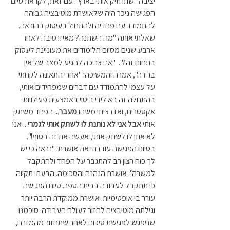
יציבה "שתחזיק אותי בארץ". עם זאת, לקראת סיום 
הפגישה ניכר היה שלאושרת מוטיבציה גבוהה 
להתמודד עם פחדיה ולהתחיל בעיסוק בהוראה. 
שאלתי אותה "מה השתנה? מאיזו סיבה לאחר 
ארבע שנים מסיום הלימודים את מעוניינת לעסוק 
בתחום זה?".  "אני צריכה להגיע למצב של אין 
ברירה", אמרה והמשיכה: "אחרי התאונה לקחתי 
על עצמי להתמודד עם דברים שמפחידים אותי, 
בהתחלה זה בא לידי ביטוי באמצעות פעילויות 
אקסטרים, ואז רציתי משהו 
מעבר
... הפחד משתק 
אותי 
אבל אני לא נותנת לו לשתק אותי לגמרי
... אני 
לא אתן לו לשתק אותי, אעשה את זה בסוף!". 
בסיום הפגישה עודדתי את אושרת: "נראה כי יש 
לך כוח רצון רב להתגבר על הפחד ולהתקבל 
למשרה". אושרת הנהנה והסכימה. הבעתי תקווה 
כי תתקבל לעבודה בבית הספר. סיום הפגישה 
עורר בי אופטימיות. אושרת ממוקדת הרבה יותר 
וגילתה מוטיבציה לחזור לעולם העבודה. סיכמנו 
שניפגש לפגישת סיכום לאחר שתחזור מהמזרח, 