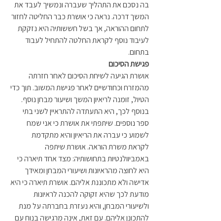
בה נסכם את התהליך שעברה ונמשיך לעבד את 
המשך דרכה. נראה כי אושרת כבר החליטה לחזור 
לתחום ההוראה, אך בשל חששותיה היא נזקקת 
לעיבוד נוסף לקראת החלטה להתחיל לעבוד 
בתחום.
פגישת הסיכום
אושרת הגיעה לשיחת הסיכום לאחר חזרתה 
מהמזרח וכחודשיים לאחר פגישת המשוב. תוך כדי 
הטיול, זומנה לריאיון המשך ושיעור מבחן נוסף. 
בנוסף לכך, היא התעתדה להתראיין לשני בתי 
ספר נוספים. שיתפתי את אושרת כי אני שמח 
לשמוע כי עברה את הריאיון והיא מתקדמת 
לקראת משרת הוראה. אושרת שיתפה 
באמביוולנטיות בתחושותיה: מצד אחד תיארה כי 
היא לחוצה מהראיונות ושיעורי המבחן ומאידך 
אדישה ולא מתכוננת אליהם. אושרת תיארה כי היא 
מודעת לכך שהיא זקוקה להכנה לראיונות 
ולשיעורי המבחן, והיא נעזרת בחברתה על מנת 
להתכונן אליהם. עם זאת, אינה מרגישה בנוח עם 