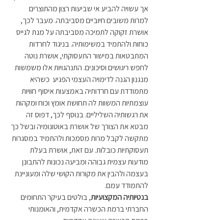
אך עשויה להביע אי שביעות רצון מהתוצרים 
למרות משובים חיוביים מסביבתה. מעבר לכך, 
אושרת זקוקה לתמיכה מסביבתה על מנת לגייס 
כוחות ולהתמיד במשימותיה. בניגוד לחרדות 
המתבטאות במישור התעסוקתי, אושרת נוטה 
לחפש ריגושים וסיכונים. התנהגויות אלו משמשות 
מנגנון הגנה לדימויה העצמי הפגיע  כשהיא 
מתמודדת עם חרדותיה באמצעות איסוף חוויות 
עוצמתיות המשוות לה תחושת אומץ וכוח ומקהות 
את רגשותיה השליליים. בנוסף לכך, דפוס זה 
מבטא את הצורך של אושרת באוטונומיה ובשל כך 
מתקשה לקבל מרות מסמכות ולהתמיד במסגרות 
תעסוקתיות כובלות. עם זאת, אושרת בעלת 
מודעות עצמית גבוהה ומביעה נכונות להתבונן 
בעצמה ולהבין את מקורות הקושי שלה ומעוניינת 
להתמודד עמם. 
בנטיותיה המקצועיות
, בולטים בעיקר התחומים 
החברתי ברמת הכשרה אקדמית, והאומנותי 