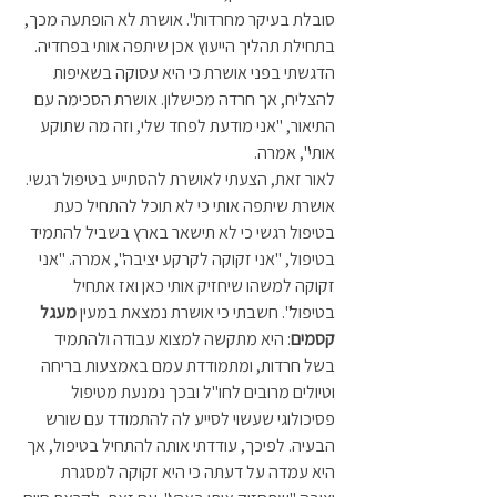
סובלת בעיקר מחרדות". אושרת לא הופתעה מכך, 
בתחילת תהליך הייעוץ אכן שיתפה אותי בפחדיה. 
הדגשתי בפני אושרת כי היא עסוקה בשאיפות 
להצליח, אך חרדה מכישלון. אושרת הסכימה עם 
התיאור, "אני מודעת לפחד שלי, וזה מה שתוקע 
אותי", אמרה.
לאור זאת, הצעתי לאושרת להסתייע בטיפול רגשי. 
אושרת שיתפה אותי כי לא תוכל להתחיל כעת 
בטיפול רגשי כי לא תישאר בארץ בשביל להתמיד 
בטיפול, "אני זקוקה לקרקע יציבה", אמרה. "אני 
זקוקה למשהו שיחזיק אותי כאן ואז אתחיל 
בטיפול". חשבתי כי אושרת נמצאת במעין 
מעגל 
קסמים
: היא מתקשה למצוא עבודה ולהתמיד 
בשל חרדות, ומתמודדת עמם באמצעות בריחה 
וטיולים מרובים לחו"ל ובכך נמנעת מטיפול 
פסיכולוגי שעשוי לסייע לה להתמודד עם שורש 
הבעיה. לפיכך, עודדתי אותה להתחיל בטיפול, אך 
היא עמדה על דעתה כי היא זקוקה למסגרת 