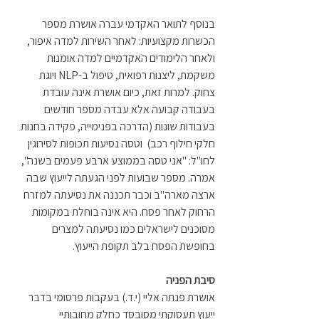
בנוסף לתואר האקדמי עברה אושרת מספר 
הכשרות מקצועיות: לאחר השירות למדה איפור, 
ולאחר הלימודים האקדמיים למדה אומנות 
משקמת, ליצנות רפואית, טיפול ב-NLP ויוגת 
צחוק. למרות זאת, כיום אושרת אינה עובדת 
בעבודה קבועה אלא עבדה מספר חודשים 
בעבודות שונות (הדרכה בפנימייה, פקידה בחנות 
חלקי חילוף רכב)  וטסה נסיעות תכופות לסירוגין 
לחו"ל: "אני טסה בממוצע ארבע פעמים בשנה", 
אמרה. מספר שבועות לפני הגעתה לייעוץ שבה 
ארצה מארה"ב וכבר תכננה את נסיעתה למזרח 
הרחוק לאחר פסח. היא אינה בוחלת במקומות 
מסוכנים לישראלים כמו נסיעתה למצרים 
בחופשת הפסח בלב תקופת הייעוץ.  
סיבת הפניה
אושרת פנתה אליי (י.ד.) בעקבות פרסומי בדבר 
ייעוץ תעסוקתי מסובסד כחלק מחובותיי 