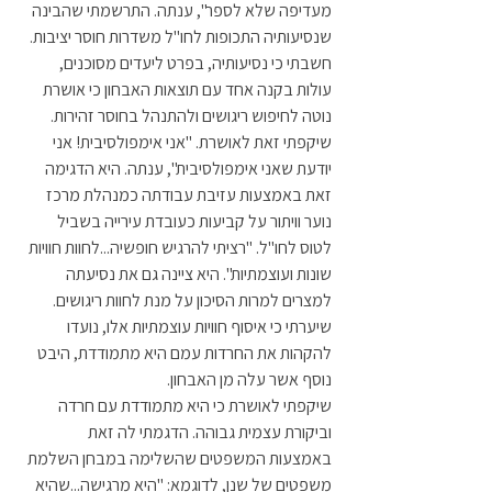
מעדיפה שלא לספר", ענתה. התרשמתי שהבינה 
שנסיעותיה התכופות לחו"ל משדרות חוסר יציבות. 
חשבתי כי נסיעותיה, בפרט ליעדים מסוכנים, 
עולות בקנה אחד עם תוצאות האבחון כי אושרת 
נוטה לחיפוש ריגושים ולהתנהל בחוסר זהירות. 
שיקפתי זאת לאושרת. "אני אימפולסיבית! אני 
יודעת שאני אימפולסיבית", ענתה. היא הדגימה 
זאת באמצעות עזיבת עבודתה כמנהלת מרכז 
נוער וויתור על קביעות כעובדת עירייה בשביל 
לטוס לחו"ל. "רציתי להרגיש חופשיה...לחוות חוויות 
שונות ועוצמתיות". היא ציינה גם את נסיעתה 
למצרים למרות הסיכון על מנת לחוות ריגושים. 
שיערתי כי איסוף חוויות עוצמתיות אלו, נועדו 
להקהות את החרדות עמם היא מתמודדת, היבט 
נוסף אשר עלה מן האבחון.
שיקפתי לאושרת כי היא מתמודדת עם חרדה 
וביקורת עצמית גבוהה. הדגמתי לה זאת 
באמצעות המשפטים שהשלימה במבחן השלמת 
משפטים של שנן, לדוגמא: "היא מרגישה...שהיא 