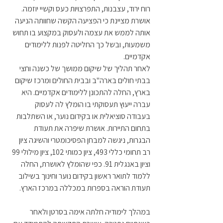
רוח ירוד, עצבנות, התפרצויות כעס וקשיי יוזמה. 
אושרת מציינת כי הפציעה הקשה שחוותה הניעה 
אותה לממש את עצמה ולעסוק במקצוע בו תחוש 
משמעות, ובשל כך החליטה לפנות ללימודים 
אקדמיים. 
לאחר תהליך של שיקום ממושך של כשנה וחצי 
בבתי חולים בארה"ב ובבית החולים ומרכז שיקום 
בארץ, החלה להתכונן ללימודים אקדמיים. היא 
עברה ייעוץ תעסוקתי בו הומלץ לה לעסוק 
בעבודה סוציאלית או בקידום נוער, או השתלבות 
בתחום התיירות. אושרת שיפרה את תעודת 
הבגרות, ניגשה למבחן הפסיכומטרי והשיגה ציון 
רב תחומי כללי 493, ציון כמותי 102, ציון מילולי 99 
וציון באנגלית 91. כפי שהומלץ לאושרת, החלה 
ללמוד לתואר ראשון בקידום נוער וחינוך בשילוב 
תעודת הוראה בספרות במכללה במרכז הארץ. 
במהלך לימודיה חלתה אימה בסרטן ולאחר 