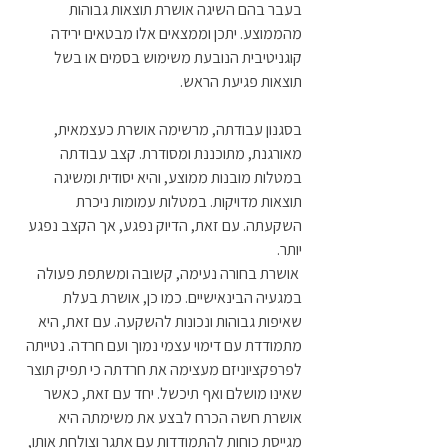
בעבר בהם השיגה אושרת תוצאות גבוהות 
מהממוצע. יתכן וממצאים אלו מבטאים ירידה 
קוגניטיבית הנובעת משימוש בסמים או בשל 
תוצאות פגיעת הראש.  
בסגנון עבודתה, מרשימה אושרת כעצמאית, 
מאורגנת, מתוכננת ומסודרת. קצב עבודתה 
במטלות מובנות ממוצע, והיא יסודית ומשיגה 
תוצאות מדויקות. במטלות עמומות ניכרת 
השקעתה. עם זאת, הדיוק נפגע, אך הקצב נפגע 
יותר. 
 אושרת בחורה נעימה, קשובה ומשתפת פעולה 
במגעיה הבינאישיים. כמו כן, אושרת בעלת 
שאיפות גבוהות ונכונות להשקעה. עם זאת, היא 
מתמודדת עם דימוי עצמי נמוך ועם חרדה. נטייתה 
לפרפקציוניזם מעצימה את חרדתה כי תפיק תוצר 
שאינו מושלם ואף תיכשל. יחד עם זאת, כאשר 
אושרת חשה הכרח לבצע את משימתה היא 
מגייסת כוחות להתמודדות עם אתגר וצולחת אותו, 